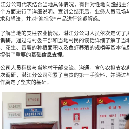
分公司代表结合当地具体情况，有针对性地向渔船主介
两个方面进行了详细说明。宣讲会结束后，业务人员现场
求和想法，并对“渔担贷”产品进行答疑解惑。
解当地的支柱农业情况，湛江分公司人员依次走访了周
营调研
。通过与村委干部和当地村民的谈话详细了解了当
稻、花生、番薯的种植面积以及鱼虾养殖的规模等基本信
提供了重要的
基础信息支撑
。
司人员积极与当地村干部交流、沟通，宣传农担支农
本次调研，湛江分公司积累了宝贵的第一手资料，并通过
作奠定了坚实的基础。